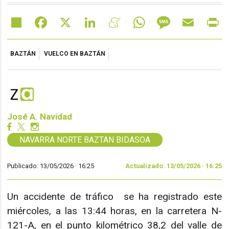
Share
Facebook
X
LinkedIn
Meneame
WhatsApp
Message
Email
Pr
BAZTÁN
VUELCO EN BAZTÁN
José A. Navidad
NAVARRA NORTE BAZTAN BIDASOA
Publicado: 13/05/2026 ·
16:25
Actualizado: 13/05/2026 · 16:25
Un accidente de tráfico se ha registrado este
miércoles, a las 13:44 horas, en la carretera N-
121-A, en el punto kilométrico 38,2 del valle de