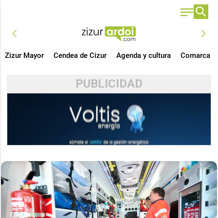
chevron_left
chevron_right
Zizur Mayor
Cendea de Cizur
Agenda y cultura
Comarca
PUBLICIDAD