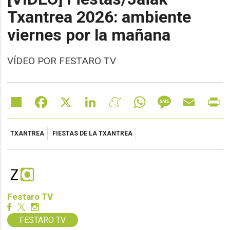
Txantrea 2026: ambiente
viernes por la mañana
VÍDEO POR FESTARO TV
Share
Facebook
X
LinkedIn
Meneame
WhatsApp
Message
Email
Pr
TXANTREA
FIESTAS DE LA TXANTREA
Festaro TV
FESTARO TV