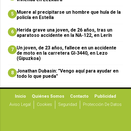
Muere al precipitarse un hombre que huía de la
5
policía en Estella
Herida grave una joven, de 26 años, tras un
6
aparatoso accidente en la NA-122, en Lerín
Un joven, de 23 años, fallece en un accidente
7
de moto en la carretera GI-3440, en Lezo
(Gipuzkoa)
Jonathan Dubasin: "Vengo aquí para ayudar en
8
todo lo que pueda"
Inicio
Quiénes Somos
Contacto
Publicidad
Aviso Legal
Cookies
Seguridad
Protección De Datos