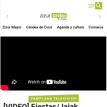
chevron_left
chevron_right
Zizur Mayor
Cendea de Cizur
Agenda y cultura
Comarca
PAMPLONA TELEVISIÓN
[VIDEO] Fiestas/Jaiak