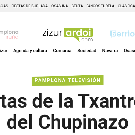
COAS
FIESTAS DE BURLADA
OSASUNA
CEUTA
FANGOS TUDELA
CLASIFIC
izur
Agenda y cultura
Comarca
Sociedad
Navarra
Osas
PAMPLONA TELEVISIÓN
tas de la Txant
del Chupinazo