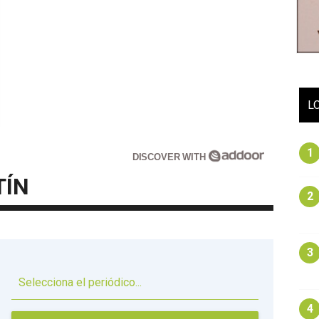
L
1
DISCOVER WITH
TÍN
2
3
▼
4