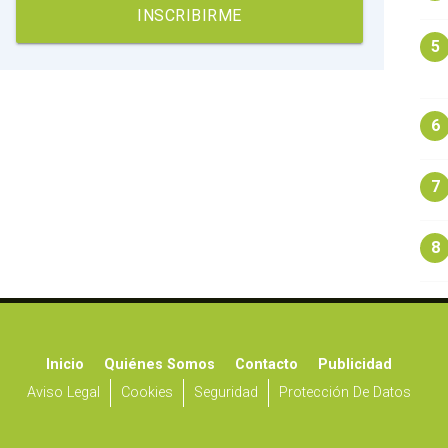
INSCRIBIRME
5
6
7
8
Inicio
Quiénes Somos
Contacto
Publicidad
Aviso Legal
Cookies
Seguridad
Protección De Datos