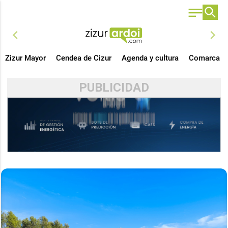
chevron_left
chevron_right
Zizur Mayor
Cendea de Cizur
Agenda y cultura
Comarca
PUBLICIDAD