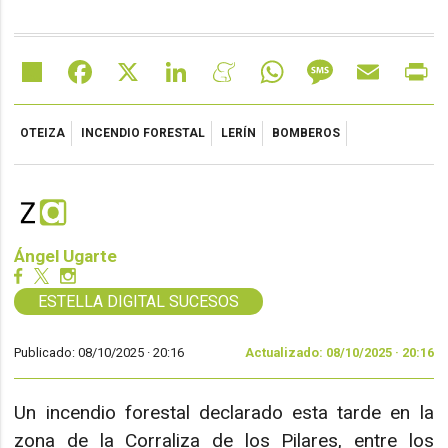
Share
Facebook
X
LinkedIn
Meneame
WhatsApp
Message
Email
Pr
OTEIZA
INCENDIO FORESTAL
LERÍN
BOMBEROS
Ángel Ugarte
ESTELLA DIGITAL SUCESOS
Publicado: 08/10/2025 ·
20:16
Actualizado: 08/10/2025 · 20:16
Un incendio forestal declarado esta tarde en la
zona de la Corraliza de los Pilares, entre los