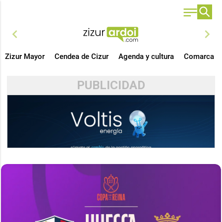
chevron_left
chevron_right
Zizur Mayor
Cendea de Cizur
Agenda y cultura
Comarca
PUBLICIDAD