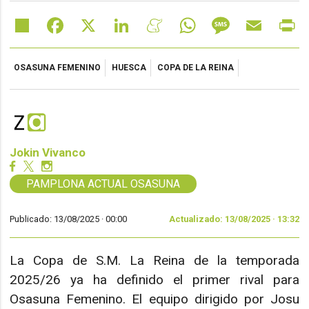
Share
Facebook
X
LinkedIn
Meneame
WhatsApp
Message
Email
Pr
OSASUNA FEMENINO
HUESCA
COPA DE LA REINA
Jokin Vivanco
PAMPLONA ACTUAL OSASUNA
Publicado: 13/08/2025 ·
00:00
Actualizado: 13/08/2025 · 13:32
La Copa de S.M. La Reina de la temporada
2025/26 ya ha definido el primer rival para
Osasuna Femenino. El equipo dirigido por Josu