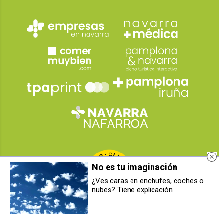
No es tu imaginación
¿Ves caras en enchufes, coches o
nubes? Tiene explicación
Detenido en Berriozar tras darse a
Este sábado se celebra el Día de
la fuga y poner en grave riesgo a
Berriozar con una completa
peatones y conductores: llevaba
jornada festiva
un hacha