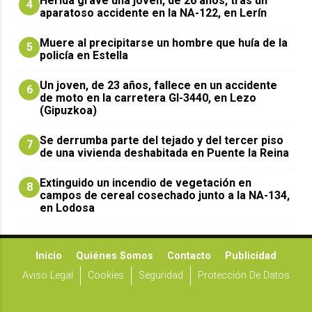
Herida grave una joven, de 26 años, tras un
4
aparatoso accidente en la NA-122, en Lerín
Muere al precipitarse un hombre que huía de la
5
policía en Estella
Un joven, de 23 años, fallece en un accidente
6
de moto en la carretera GI-3440, en Lezo
(Gipuzkoa)
Se derrumba parte del tejado y del tercer piso
7
de una vivienda deshabitada en Puente la Reina
Extinguido un incendio de vegetación en
8
campos de cereal cosechado junto a la NA-134,
en Lodosa
Inicio
Quiénes Somos
Contacto
Publicidad
Aviso Legal
Cookies
Seguridad
Protección De Datos