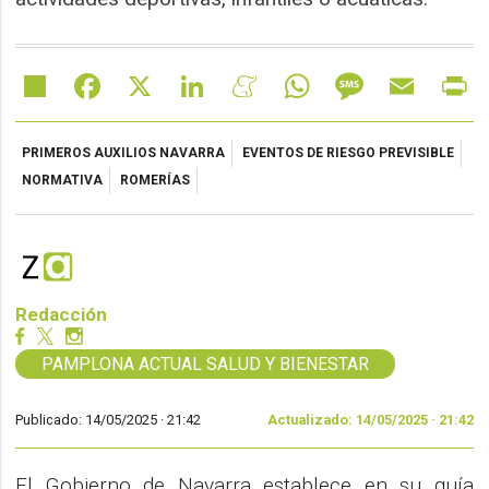
Share
Facebook
X
LinkedIn
Meneame
WhatsApp
Message
Email
Pr
PRIMEROS AUXILIOS NAVARRA
EVENTOS DE RIESGO PREVISIBLE
NORMATIVA
ROMERÍAS
Redacción
PAMPLONA ACTUAL SALUD Y BIENESTAR
Publicado: 14/05/2025 ·
21:42
Actualizado: 14/05/2025 · 21:42
El Gobierno de Navarra establece en su guía