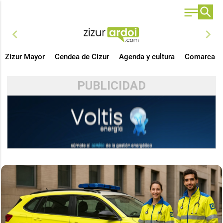
chevron_left
chevron_right
Zizur Mayor
Cendea de Cizur
Agenda y cultura
Comarca
PUBLICIDAD