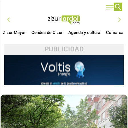
chevron_left
chevron_right
Zizur Mayor
Cendea de Cizur
Agenda y cultura
Comarca
PUBLICIDAD