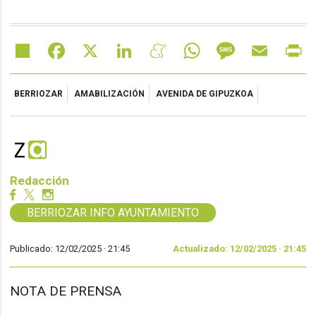
Share
Facebook
X
LinkedIn
Meneame
WhatsApp
Message
Email
Pr
BERRIOZAR
AMABILIZACIÓN
AVENIDA DE GIPUZKOA
Redacción
BERRIOZAR INFO AYUNTAMIENTO
Publicado: 12/02/2025 ·
21:45
Actualizado: 12/02/2025 · 21:45
NOTA DE PRENSA