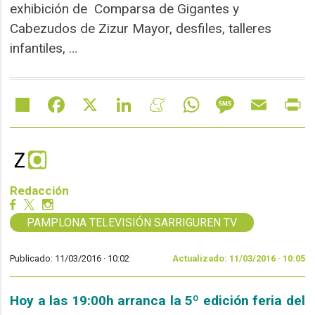
exhibición de Comparsa de Gigantes y
Cabezudos de Zizur Mayor, desfiles, talleres
infantiles, …
Share
Facebook
X
LinkedIn
Meneame
WhatsApp
Message
Email
Pr
Redacción
PAMPLONA TELEVISIÓN SARRIGUREN TV
Publicado: 11/03/2016 ·
10:02
Actualizado: 11/03/2016 · 10:05
Hoy a las 19:00h arranca la 5º edición feria del