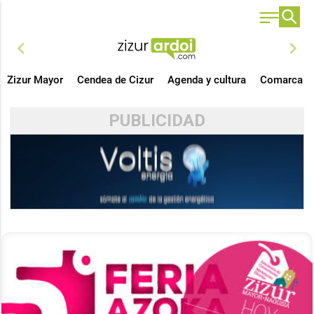
chevron_left
chevron_right
Zizur Mayor
Cendea de Cizur
Agenda y cultura
Comarca
PUBLICIDAD