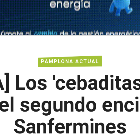
PAMPLONA ACTUAL
] Los 'cebaditas
l segundo encie
Sanfermines