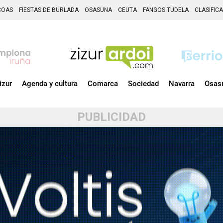
COAS
FIESTAS DE BURLADA
OSASUNA
CEUTA
FANGOS TUDELA
CLASIFIC
izur
Agenda y cultura
Comarca
Sociedad
Navarra
Osas
PUBLICIDAD