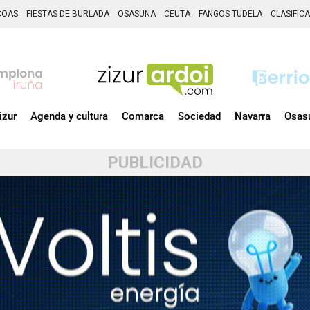
COAS
FIESTAS DE BURLADA
OSASUNA
CEUTA
FANGOS TUDELA
CLASIFIC
izur
Agenda y cultura
Comarca
Sociedad
Navarra
Osas
PUBLICIDAD