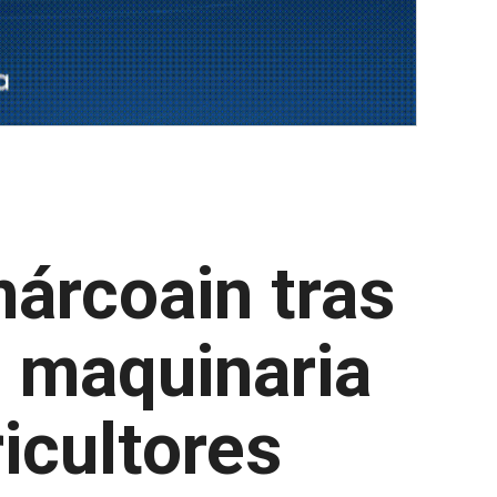
márcoain tras
n maquinaria
icultores