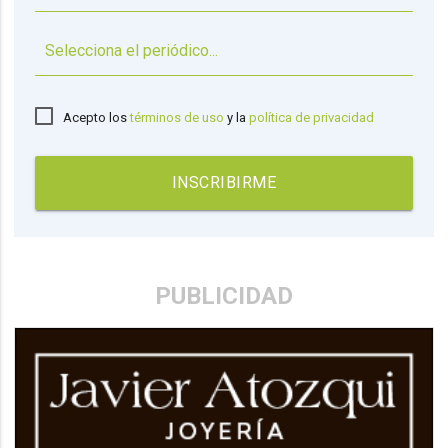
▼
Acepto los
términos de uso
y la
política de privacidad
INSCRIBIRME
PUBLICIDAD