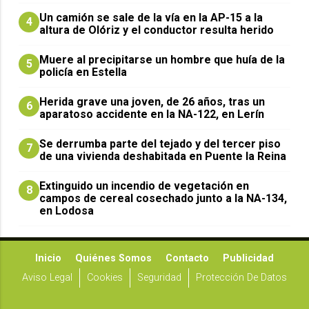
Un camión se sale de la vía en la AP-15 a la
4
altura de Olóriz y el conductor resulta herido
Muere al precipitarse un hombre que huía de la
5
policía en Estella
Herida grave una joven, de 26 años, tras un
6
aparatoso accidente en la NA-122, en Lerín
Se derrumba parte del tejado y del tercer piso
7
de una vivienda deshabitada en Puente la Reina
Extinguido un incendio de vegetación en
8
campos de cereal cosechado junto a la NA-134,
en Lodosa
Inicio
Quiénes Somos
Contacto
Publicidad
Aviso Legal
Cookies
Seguridad
Protección De Datos