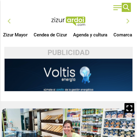
chevron_left
chevron_right
Zizur Mayor
Cendea de Cizur
Agenda y cultura
Comarca
PUBLICIDAD