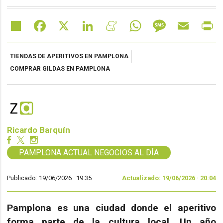
Share
Facebook
X
LinkedIn
Meneame
WhatsApp
Message
Email
Pr
TIENDAS DE APERITIVOS EN PAMPLONA
COMPRAR GILDAS EN PAMPLONA
Ricardo Barquín
PAMPLONA ACTUAL NEGOCIOS AL DÍA
Publicado: 19/06/2026 ·
19:35
Actualizado: 19/06/2026 · 20:04
Pamplona es una ciudad donde el aperitivo
forma parte de la cultura local. Un año