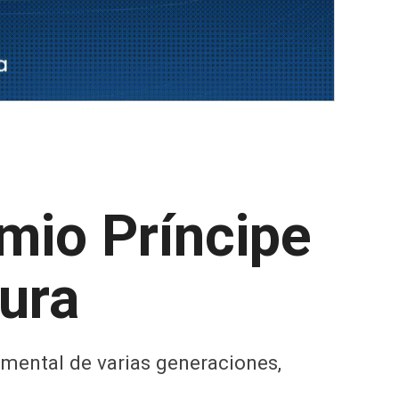
emio Príncipe
tura
imental de varias generaciones,