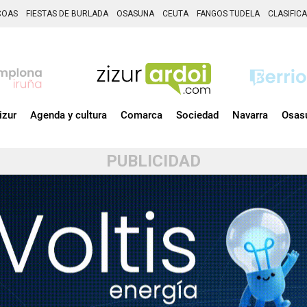
COAS
FIESTAS DE BURLADA
OSASUNA
CEUTA
FANGOS TUDELA
CLASIFIC
izur
Agenda y cultura
Comarca
Sociedad
Navarra
Osas
PUBLICIDAD