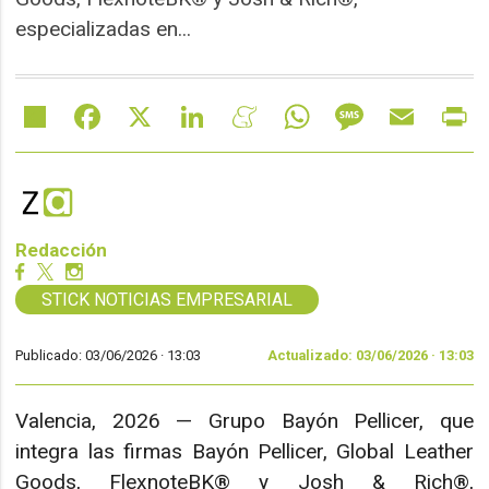
especializadas en...
Share
Facebook
X
LinkedIn
Meneame
WhatsApp
Message
Email
Pr
Redacción
STICK NOTICIAS EMPRESARIAL
Publicado: 03/06/2026 ·
13:03
Actualizado: 03/06/2026 · 13:03
Valencia, 2026 — Grupo Bayón Pellicer, que
integra las firmas Bayón Pellicer, Global Leather
Goods, FlexnoteBK® y Josh & Rich®,