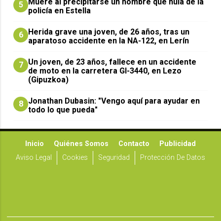
Muere al precipitarse un hombre que huía de la
5
policía en Estella
Herida grave una joven, de 26 años, tras un
6
aparatoso accidente en la NA-122, en Lerín
Un joven, de 23 años, fallece en un accidente
7
de moto en la carretera GI-3440, en Lezo
(Gipuzkoa)
Jonathan Dubasin: "Vengo aquí para ayudar en
8
todo lo que pueda"
Inicio
Quiénes Somos
Contacto
Publicidad
Aviso Legal
Cookies
Seguridad
Protección De Datos