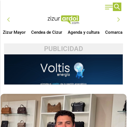
chevron_left
chevron_right
Zizur Mayor
Cendea de Cizur
Agenda y cultura
Comarca
PUBLICIDAD