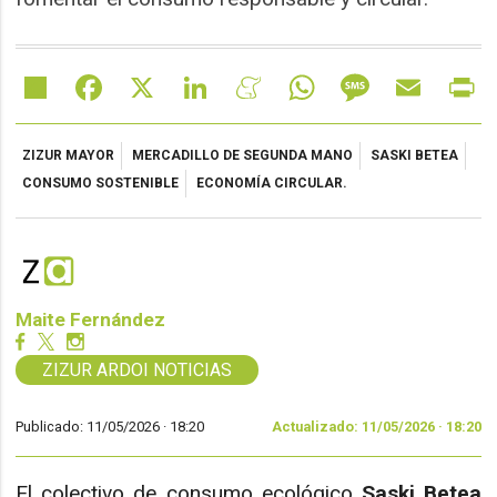
Share
Facebook
X
LinkedIn
Meneame
WhatsApp
Message
Email
Pr
ZIZUR MAYOR
MERCADILLO DE SEGUNDA MANO
SASKI BETEA
CONSUMO SOSTENIBLE
ECONOMÍA CIRCULAR.
Maite Fernández
ZIZUR ARDOI NOTICIAS
Publicado: 11/05/2026 ·
18:20
Actualizado: 11/05/2026 · 18:20
El colectivo de consumo ecológico
Saski Betea