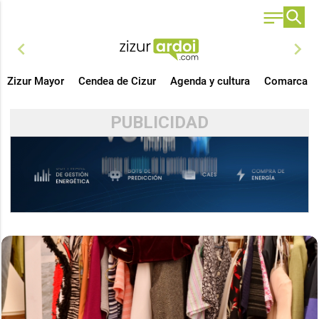
chevron_left
chevron_right
Zizur Mayor
Cendea de Cizur
Agenda y cultura
Comarca
PUBLICIDAD