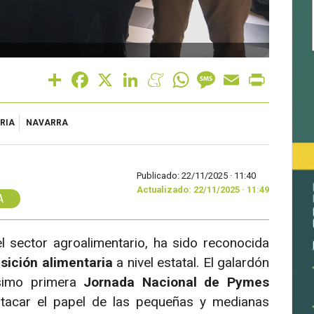
Share
Facebook
X
LinkedIn
Meneame
WhatsApp
Message
Email
Print
RIA
NAVARRA
Publicado: 22/11/2025 ·
11:40
Actualizado: 22/11/2025 · 11:49
A
l sector agroalimentario, ha sido reconocida
nsición alimentaria
a nivel estatal. El galardón
ésimo primera
Jornada Nacional de Pymes
stacar el papel de las pequeñas y medianas