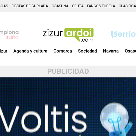
COAS
FIESTAS DE BURLADA
OSASUNA
CEUTA
FANGOS TUDELA
CLASIFIC
izur
Agenda y cultura
Comarca
Sociedad
Navarra
Osas
PUBLICIDAD