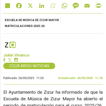
Share
Facebook
X
LinkedIn
Meneame
WhatsApp
Message
Email
Pr
ESCUELA DE MÚSICA DE ZIZUR MAYOR
MATRICULACIONES 2025-26
Jokin Vivanco
ZIZUR ARDOI NOTICIAS
Publicado: 26/05/2025 ·
11:20
Actualizado: 26/05/2025 · 11:26
El Ayuntamiento de Zizur ha informado de que la
Escuela de Música de Zizur Mayor ha abierto el
periodo de matriculación para el curso 2025/26,