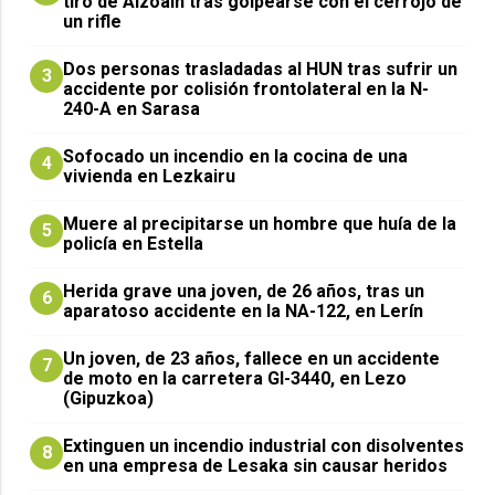
tiro de Aizoáin tras golpearse con el cerrojo de
un rifle
​Dos personas trasladadas al HUN tras sufrir un
3
accidente por colisión frontolateral en la N-
240-A en Sarasa
Sofocado un incendio en la cocina de una
4
vivienda en Lezkairu
Muere al precipitarse un hombre que huía de la
5
policía en Estella
Herida grave una joven, de 26 años, tras un
6
aparatoso accidente en la NA-122, en Lerín
Un joven, de 23 años, fallece en un accidente
7
de moto en la carretera GI-3440, en Lezo
(Gipuzkoa)
Extinguen un incendio industrial con disolventes
8
en una empresa de Lesaka sin causar heridos