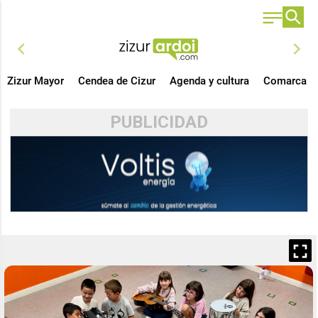
chevron_left
chevron_right
Zizur Mayor
Cendea de Cizur
Agenda y cultura
Comarca
PUBLICIDAD