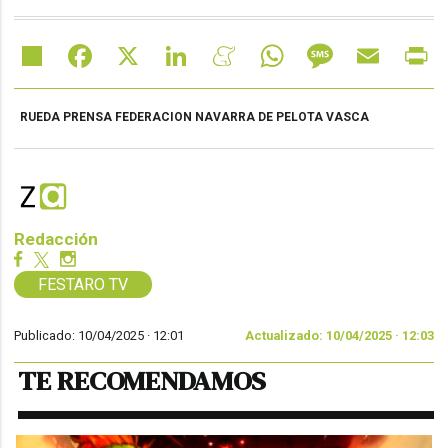
Share
Facebook
X
LinkedIn
Meneame
WhatsApp
Message
Email
Pr
RUEDA PRENSA FEDERACION NAVARRA DE PELOTA VASCA
Redacción
FESTARO TV
Publicado: 10/04/2025 ·
12:01
Actualizado: 10/04/2025 · 12:03
TE RECOMENDAMOS