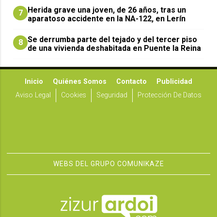
Herida grave una joven, de 26 años, tras un
7
aparatoso accidente en la NA-122, en Lerín
Se derrumba parte del tejado y del tercer piso
8
de una vivienda deshabitada en Puente la Reina
Inicio
Quiénes Somos
Contacto
Publicidad
Aviso Legal
Cookies
Seguridad
Protección De Datos
WEBS DEL GRUPO COMUNIKAZE