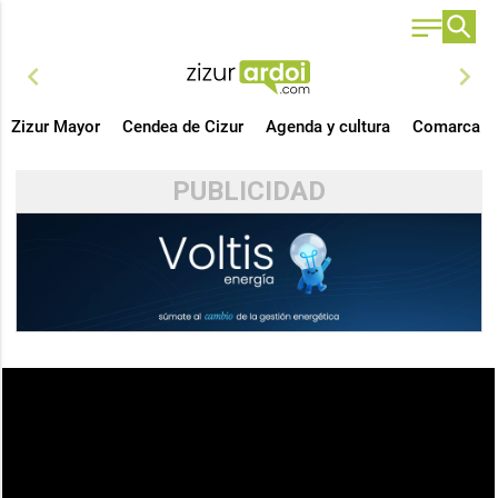
chevron_left
chevron_right
Zizur Mayor
Cendea de Cizur
Agenda y cultura
Comarca
PUBLICIDAD