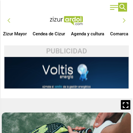
chevron_left
chevron_right
Zizur Mayor
Cendea de Cizur
Agenda y cultura
Comarca
PUBLICIDAD