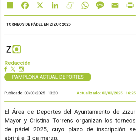
Share
Facebook
X
LinkedIn
Meneame
WhatsApp
Message
Email
Pr
TORNEOS DE PÁDEL EN ZIZUR 2025
Redacción
PAMPLONA ACTUAL DEPORTES
Publicado: 03/03/2025 ·
13:20
Actualizado: 03/03/2025 · 16:25
El Área de Deportes del Ayuntamiento de Zizur
Mayor y Cristina Torrens organizan los torneos
de pádel 2025, cuyo plazo de inscripción se
abrirá el 3 de marzo.