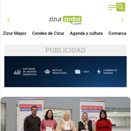
chevron_left
chevron_right
Zizur Mayor
Cendea de Cizur
Agenda y cultura
Comarca
PUBLICIDAD