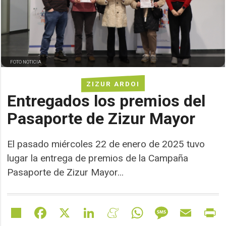
FOTO NOTICIA
ZIZUR ARDOI
Entregados los premios del
Pasaporte de Zizur Mayor
El pasado miércoles 22 de enero de 2025 tuvo
lugar la entrega de premios de la Campaña
Pasaporte de Zizur Mayor...
Share
Facebook
X
LinkedIn
Meneame
WhatsApp
Message
Email
Pr