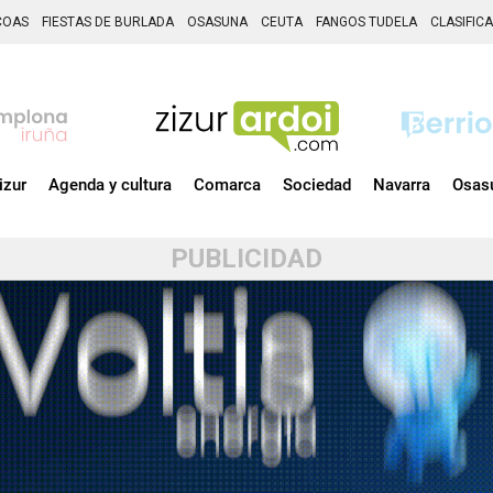
COAS
FIESTAS DE BURLADA
OSASUNA
CEUTA
FANGOS TUDELA
CLASIFIC
izur
Agenda y cultura
Comarca
Sociedad
Navarra
Osas
PUBLICIDAD