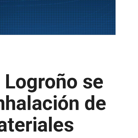
e Logroño se
nhalación de
teriales