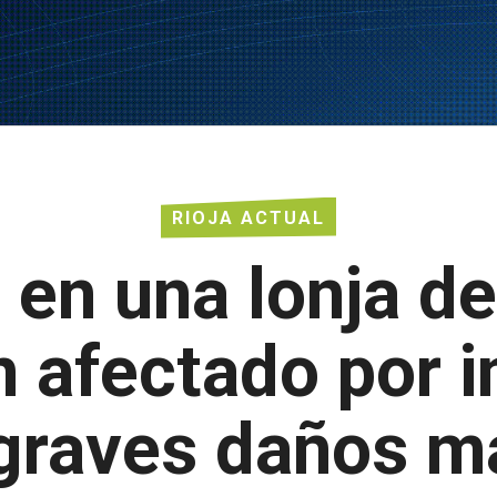
RIOJA ACTUAL
 en una lonja d
n afectado por i
graves daños ma