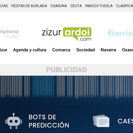
COAS
FIESTAS DE BURLADA
OSASUNA
CEUTA
FANGOS TUDELA
CLASIFIC
izur
Agenda y cultura
Comarca
Sociedad
Navarra
Osas
PUBLICIDAD