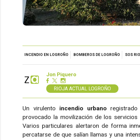
INCENDIO EN LOGROÑO
BOMBEROS DE LOGROÑO
SOS RI
Jon Piquero
RIOJA ACTUAL LOGROÑO
Un virulento
incendio urbano
registrado
provocado la movilización de los servicio
Varios particulares alertaron de forma in
percatarse de que salían llamas y una inte