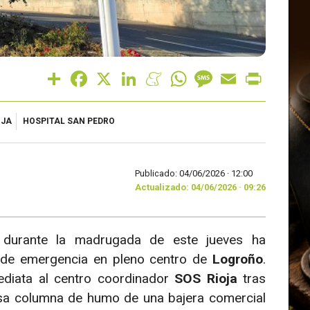
Share
Facebook
X
LinkedIn
Meneame
WhatsApp
Message
Email
Print
OJA
HOSPITAL SAN PEDRO
Publicado: 04/06/2026 ·
12:00
Actualizado: 04/06/2026 · 09:26
 durante la madrugada de este jueves ha
s de emergencia en pleno centro de
Logroño
.
mediata al centro coordinador
SOS Rioja
tras
nsa columna de humo de una bajera comercial