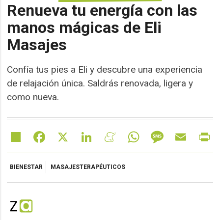
Renueva tu energía con las
manos mágicas de Eli
Masajes
Confía tus pies a Eli y descubre una experiencia
de relajación única. Saldrás renovada, ligera y
como nueva.
Share
Facebook
X
LinkedIn
Meneame
WhatsApp
Message
Email
Pr
BIENESTAR
MASAJESTERAPÉUTICOS