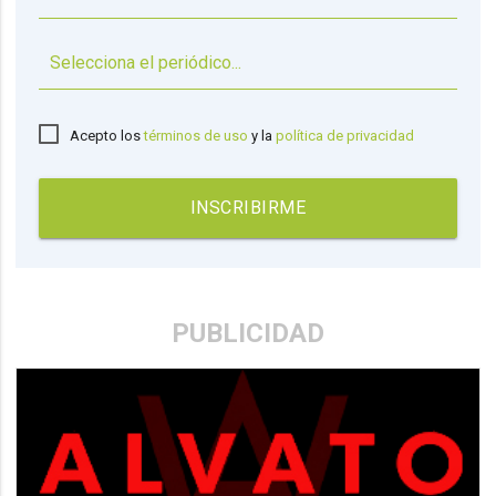
▼
Acepto los
términos de uso
y la
política de privacidad
INSCRIBIRME
PUBLICIDAD