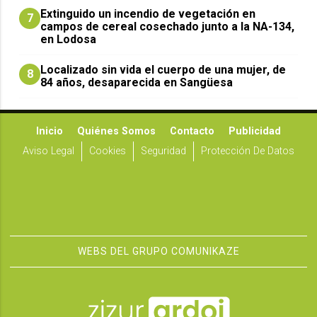
Extinguido un incendio de vegetación en
7
campos de cereal cosechado junto a la NA-134,
en Lodosa
Localizado sin vida el cuerpo de una mujer, de
8
84 años, desaparecida en Sangüesa
Inicio
Quiénes Somos
Contacto
Publicidad
Aviso Legal
Cookies
Seguridad
Protección De Datos
WEBS DEL GRUPO COMUNIKAZE