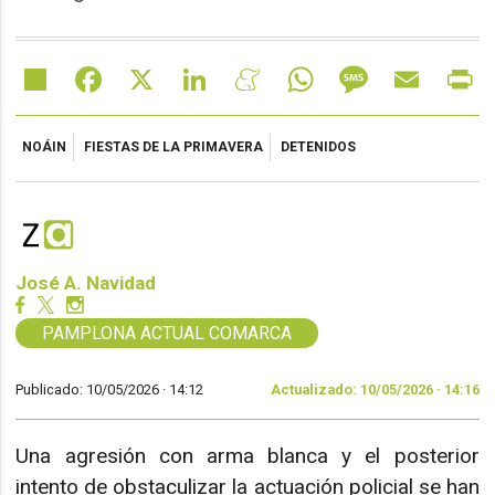
Share
Facebook
X
LinkedIn
Meneame
WhatsApp
Message
Email
Pr
NOÁIN
FIESTAS DE LA PRIMAVERA
DETENIDOS
José A. Navidad
PAMPLONA ACTUAL COMARCA
Publicado: 10/05/2026 ·
14:12
Actualizado: 10/05/2026 · 14:16
Una agresión con arma blanca y el posterior
intento de obstaculizar la actuación policial se han