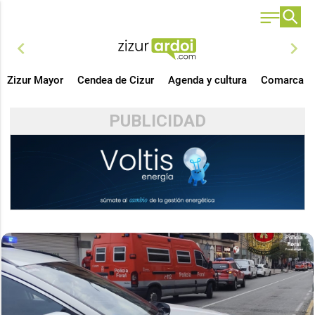
chevron_left
chevron_right
Zizur Mayor
Cendea de Cizur
Agenda y cultura
Comarca
PUBLICIDAD