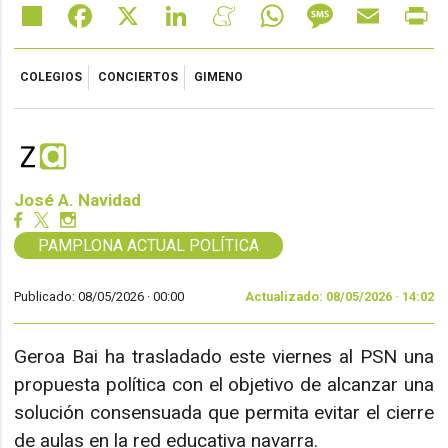
Share
Facebook
X
LinkedIn
Meneame
WhatsApp
Message
Email
Pr
COLEGIOS
CONCIERTOS
GIMENO
José A. Navidad
PAMPLONA ACTUAL POLÍTICA
Publicado: 08/05/2026 ·
00:00
Actualizado: 08/05/2026 · 14:02
Geroa Bai ha trasladado este viernes al PSN una
propuesta política con el objetivo de alcanzar una
solución consensuada que permita evitar el cierre
de aulas en la red educativa navarra.