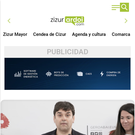
chevron_left
chevron_right
Zizur Mayor
Cendea de Cizur
Agenda y cultura
Comarca
PUBLICIDAD