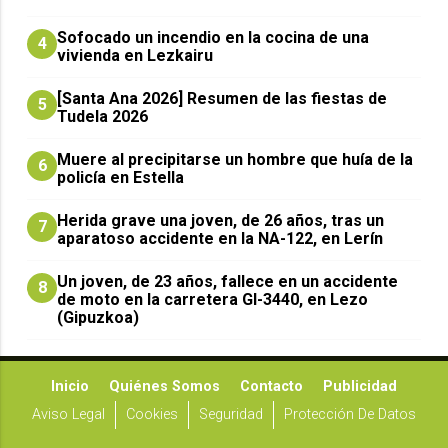
Sofocado un incendio en la cocina de una
4
vivienda en Lezkairu
[Santa Ana 2026] Resumen de las fiestas de
5
Tudela 2026
Muere al precipitarse un hombre que huía de la
6
policía en Estella
Herida grave una joven, de 26 años, tras un
7
aparatoso accidente en la NA-122, en Lerín
Un joven, de 23 años, fallece en un accidente
8
de moto en la carretera GI-3440, en Lezo
(Gipuzkoa)
Inicio
Quiénes Somos
Contacto
Publicidad
Aviso Legal
Cookies
Seguridad
Protección De Datos