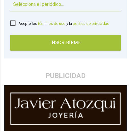
▼
Acepto los
términos de uso
y la
política de privacidad
INSCRIBIRME
PUBLICIDAD