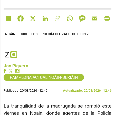
Share
Facebook
X
LinkedIn
Meneame
WhatsApp
Message
Email
Pr
NOÁIN
CUCHILLOS
POLICÍA DEL VALLE DE ELORTZ
Jon Piquero
PAMPLONA ACTUAL NOÁIN-BERIÁIN
Publicado: 20/03/2026 ·
12:46
Actualizado: 20/03/2026 · 12:46
La tranquilidad de la madrugada se rompió este
viernes en Nóain, donde agentes de la Policía