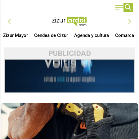
chevron_left
chevron_right
Zizur Mayor
Cendea de Cizur
Agenda y cultura
Comarca
PUBLICIDAD