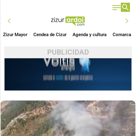
chevron_left
chevron_right
Zizur Mayor
Cendea de Cizur
Agenda y cultura
Comarca
PUBLICIDAD