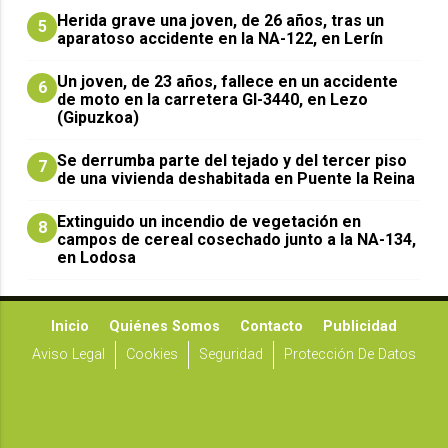
Herida grave una joven, de 26 años, tras un
5
aparatoso accidente en la NA-122, en Lerín
Un joven, de 23 años, fallece en un accidente
6
de moto en la carretera GI-3440, en Lezo
(Gipuzkoa)
Se derrumba parte del tejado y del tercer piso
7
de una vivienda deshabitada en Puente la Reina
Extinguido un incendio de vegetación en
8
campos de cereal cosechado junto a la NA-134,
en Lodosa
Inicio
Quiénes Somos
Contacto
Publicidad
Aviso Legal
Cookies
Seguridad
Protección De Datos