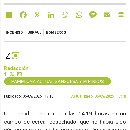
Share
Facebook
X
LinkedIn
Meneame
WhatsApp
Message
Email
Pr
INCENDIO
URRAUL
BOMBEROS
Redacción
PAMPLONA ACTUAL SANGÜESA Y PIRINEOS
Publicado: 06/09/2025 ·
17:10
Actualizado: 06/09/2025 · 17:10
Un incendio declarado a las 14:19 horas en un
campo de cereal cosechado, que no había sido
aún empacado, se ha propagado rápidamente a