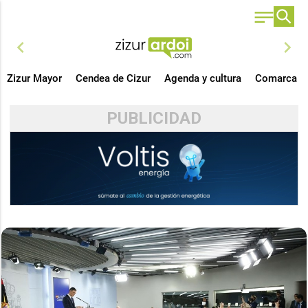
chevron_left
chevron_right
Zizur Mayor
Cendea de Cizur
Agenda y cultura
Comarca
PUBLICIDAD