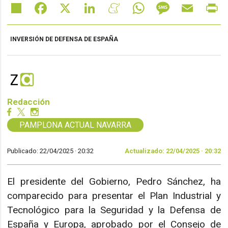
Share
Facebook
X
LinkedIn
Meneame
WhatsApp
Message
Email
Pr
INVERSIÓN DE DEFENSA DE ESPAÑA
Redacción
PAMPLONA ACTUAL NAVARRA
Publicado: 22/04/2025 ·
20:32
Actualizado: 22/04/2025 · 20:32
El presidente del Gobierno, Pedro Sánchez, ha
comparecido para presentar el Plan Industrial y
Tecnológico para la Seguridad y la Defensa de
España y Europa, aprobado por el Consejo de