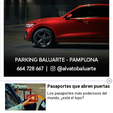
Pasaportes que abren puertas
Los pasaportes más poderosos del
mundo, ¿está el tuyo?
Charla-coloquio sobre la soledad
Moncayola sufre una lesión
este sábado 26 en Civivox
muscular
Condestable