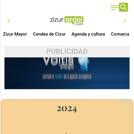
chevron_left
chevron_right
Zizur Mayor
Cendea de Cizur
Agenda y cultura
Comarca
PUBLICIDAD