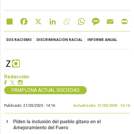
Share
Facebook
X
LinkedIn
Meneame
WhatsApp
Message
Email
Pr
SOS RACISMO
DISCRIMINACIÓN RACIAL
INFORME ANUAL
Redacción
PAMPLONA ACTUAL SOCIEDAD
Publicado: 21/03/2025 ·
14:16
Actualizado: 21/03/2025 · 14:16
Piden la inclusión del pueblo gitano en el
Amejoramiento del Fuero