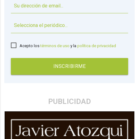
▼
Acepto los
términos de uso
y la
política de privacidad
INSCRIBIRME
PUBLICIDAD