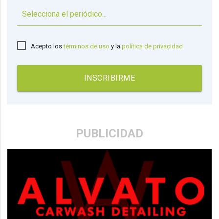
▼
Acepto los
términos de uso
y la
política de privacidad
INSCRIBIRME
PUBLICIDAD