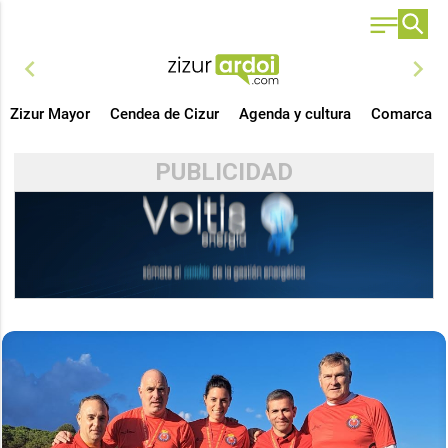
chevron_left
chevron_right
Zizur Mayor
Cendea de Cizur
Agenda y cultura
Comarca
PUBLICIDAD