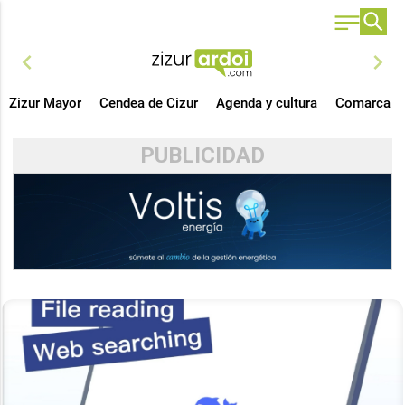
chevron_left
chevron_right
Zizur Mayor
Cendea de Cizur
Agenda y cultura
Comarca
PUBLICIDAD