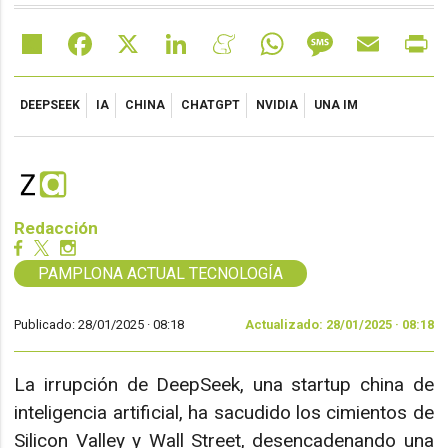
Share
Facebook
X
LinkedIn
Meneame
WhatsApp
Message
Email
Pr
DEEPSEEK
IA
CHINA
CHATGPT
NVIDIA
UNA IM
Redacción
PAMPLONA ACTUAL TECNOLOGÍA
Publicado: 28/01/2025 ·
08:18
Actualizado: 28/01/2025 · 08:18
La irrupción de DeepSeek, una startup china de
inteligencia artificial, ha sacudido los cimientos de
Silicon Valley y Wall Street, desencadenando una