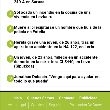
240-A en Sarasa
Sofocado un incendio en la cocina de una
4
vivienda en Lezkairu
Muere al precipitarse un hombre que huía de la
5
policía en Estella
Herida grave una joven, de 26 años, tras un
6
aparatoso accidente en la NA-122, en Lerín
Un joven, de 23 años, fallece en un accidente
7
de moto en la carretera GI-3440, en Lezo
(Gipuzkoa)
Jonathan Dubasin: "Vengo aquí para ayudar en
8
todo lo que pueda"
Inicio
Quiénes Somos
Contacto
Publicidad
Aviso Legal
Cookies
Seguridad
Protección De Datos