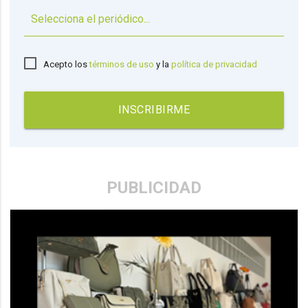
▼
Acepto los
términos de uso
y la
política de privacidad
INSCRIBIRME
PUBLICIDAD