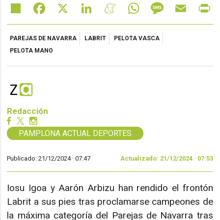
Share
Facebook
X
LinkedIn
Meneame
WhatsApp
Message
Email
Pr
PAREJAS DE NAVARRA
LABRIT
PELOTA VASCA
PELOTA MANO
Redacción
PAMPLONA ACTUAL DEPORTES
Publicado: 21/12/2024 ·
07:47
Actualizado: 21/12/2024 · 07:53
Iosu Igoa y Aarón Arbizu han rendido el frontón
Labrit a sus pies tras proclamarse campeones de
la máxima categoría del Parejas de Navarra tras