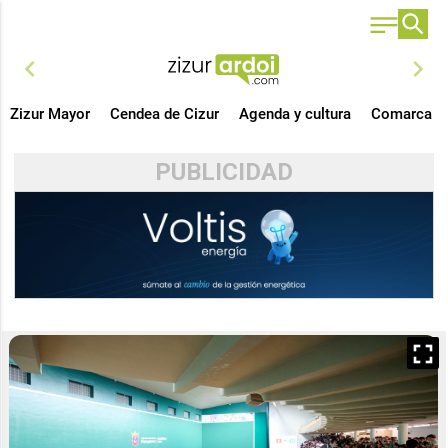
chevron_left
chevron_right
Zizur Mayor
Cendea de Cizur
Agenda y cultura
Comarca
PUBLICIDAD