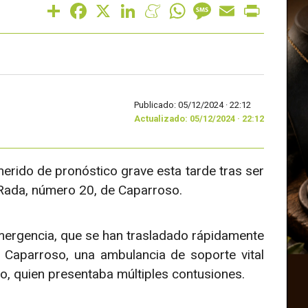
Share
Facebook
X
LinkedIn
Meneame
WhatsApp
Message
Email
Print
Publicado: 05/12/2024 ·
22:12
Actualizado: 05/12/2024 · 22:12
erido de pronóstico grave esta tarde tras ser
 Rada, número 20, de Caparroso.
emergencia, que se han trasladado rápidamente
e Caparroso, una ambulancia de soporte vital
ido, quien presentaba múltiples contusiones.