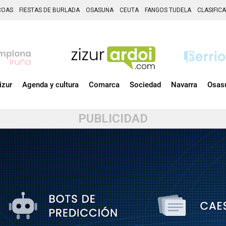
COAS
FIESTAS DE BURLADA
OSASUNA
CEUTA
FANGOS TUDELA
CLASIFIC
izur
Agenda y cultura
Comarca
Sociedad
Navarra
Osas
PUBLICIDAD