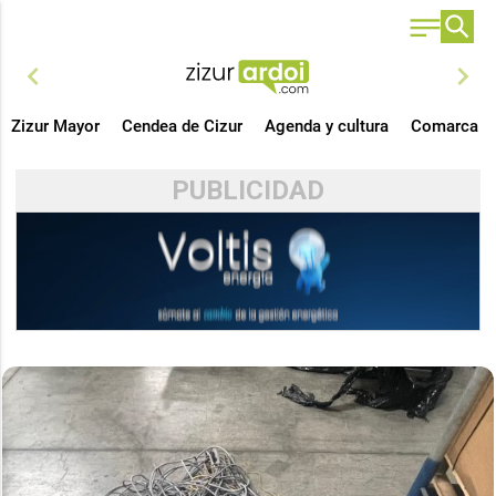
chevron_left
chevron_right
Zizur Mayor
Cendea de Cizur
Agenda y cultura
Comarca
PUBLICIDAD