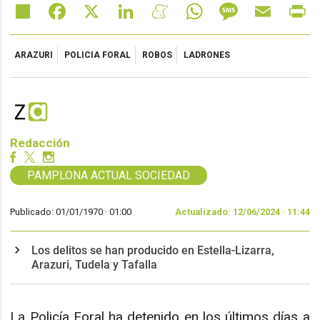
Share
Facebook
X
LinkedIn
Meneame
WhatsApp
Message
Email
Pr
ARAZURI
POLICIA FORAL
ROBOS
LADRONES
Redacción
PAMPLONA ACTUAL SOCIEDAD
Publicado: 01/01/1970 ·
01:00
Actualizado: 12/06/2024 · 11:44
Los delitos se han producido en Estella-Lizarra,
Arazuri, Tudela y Tafalla
La Policía Foral ha detenido en los últimos días a