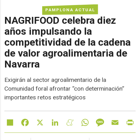
PAMPLONA ACTUAL
NAGRIFOOD celebra diez
años impulsando la
competitividad de la cadena
de valor agroalimentaria de
Navarra
Exigirán al sector agroalimentario de la
Comunidad foral afrontar “con determinación”
importantes retos estratégicos
Share
Facebook
X
LinkedIn
Meneame
WhatsApp
Message
Email
Pr