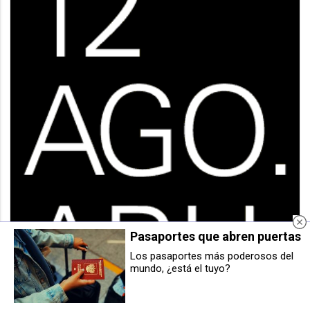
Pasaportes que abren puertas
Los pasaportes más poderosos del
mundo, ¿está el tuyo?
El cuidado facial, imprescindible
Campamento de Danza Unique
todo el año
2026: un verano para recordar,
bailar y desconectar de las
pantallas