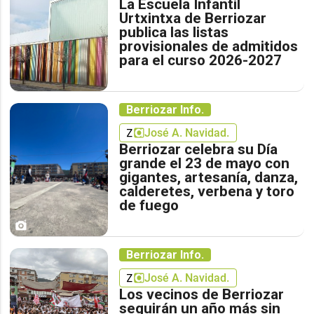
La Escuela Infantil
Urtxintxa de Berriozar
publica las listas
provisionales de admitidos
para el curso 2026-2027
Berriozar Info.
José A. Navidad.
Berriozar celebra su Día
grande el 23 de mayo con
gigantes, artesanía, danza,
calderetes, verbena y toro
de fuego
Berriozar Info.
José A. Navidad.
Los vecinos de Berriozar
seguirán un año más sin