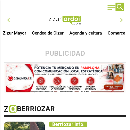
chevron_left
chevron_right
Zizur Mayor
Cendea de Cizur
Agenda y cultura
Comarca
PUBLICIDAD
BERRIOZAR
Berriozar Info.