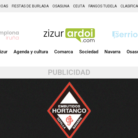
COAS
FIESTAS DE BURLADA
OSASUNA
CEUTA
FANGOS TUDELA
CLASIFIC
izur
Agenda y cultura
Comarca
Sociedad
Navarra
Osas
PUBLICIDAD