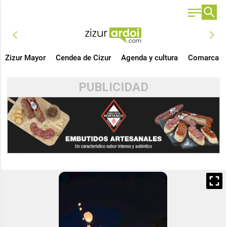
chevron_left
chevron_right
Zizur Mayor
Cendea de Cizur
Agenda y cultura
Comarca
PUBLICIDAD