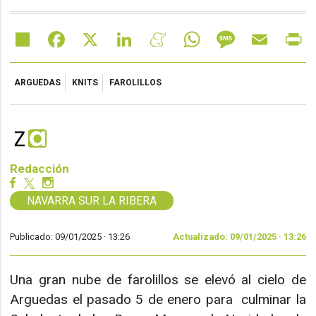
Share
Facebook
X
LinkedIn
Meneame
WhatsApp
Message
Email
Pr
ARGUEDAS
KNITS
FAROLILLOS
Redacción
NAVARRA SUR LA RIBERA
Publicado: 09/01/2025 ·
13:26
Actualizado: 09/01/2025 · 13:26
Una gran nube de farolillos se elevó al cielo de
Arguedas el pasado 5 de enero para culminar la