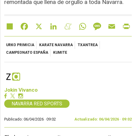
remontada que llena de orgullo a toda Navarra.
Share
Facebook
X
LinkedIn
Meneame
WhatsApp
Message
Email
Pr
URKO PRIMICIA
KARATE NAVARRA
TXANTREA
CAMPEONATO ESPAÑA
KUMITE
Jokin Vivanco
NAVARRA RED SPORTS
Publicado: 06/04/2026 ·
09:02
Actualizado: 06/04/2026 · 09:02