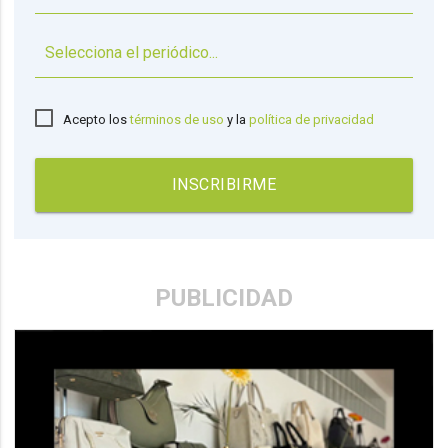
▼
Acepto los
términos de uso
y la
política de privacidad
INSCRIBIRME
PUBLICIDAD