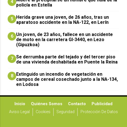
4
policía en Estella
Herida grave una joven, de 26 años, tras un
5
aparatoso accidente en la NA-122, en Lerín
Un joven, de 23 años, fallece en un accidente
6
de moto en la carretera GI-3440, en Lezo
(Gipuzkoa)
Se derrumba parte del tejado y del tercer piso
7
de una vivienda deshabitada en Puente la Reina
Extinguido un incendio de vegetación en
8
campos de cereal cosechado junto a la NA-134,
en Lodosa
Inicio
Quiénes Somos
Contacto
Publicidad
Aviso Legal
Cookies
Seguridad
Protección De Datos