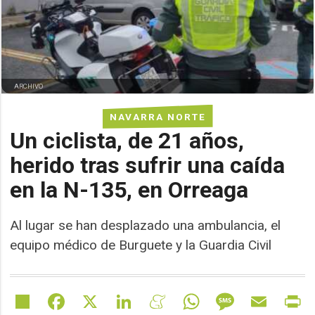
ARCHIVO
NAVARRA NORTE
Un ciclista, de 21 años,
herido tras sufrir una caída
en la N-135, en Orreaga
Al lugar se han desplazado una ambulancia, el
equipo médico de Burguete y la Guardia Civil
Share
Facebook
X
LinkedIn
Meneame
WhatsApp
Message
Email
Pr