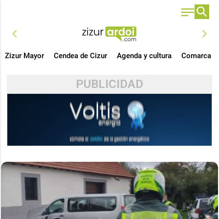
chevron_left
chevron_right
Zizur Mayor
Cendea de Cizur
Agenda y cultura
Comarca
PUBLICIDAD