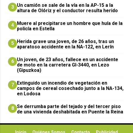
Un camión se sale de la vía en la AP-15 a la
3
altura de Olóriz y el conductor resulta herido
Muere al precipitarse un hombre que huía de la
4
policía en Estella
Herida grave una joven, de 26 años, tras un
5
aparatoso accidente en la NA-122, en Lerín
Un joven, de 23 años, fallece en un accidente
6
de moto en la carretera GI-3440, en Lezo
(Gipuzkoa)
Extinguido un incendio de vegetación en
7
campos de cereal cosechado junto a la NA-134,
en Lodosa
Se derrumba parte del tejado y del tercer piso
8
de una vivienda deshabitada en Puente la Reina
Inicio
Quiénes Somos
Contacto
Publicidad