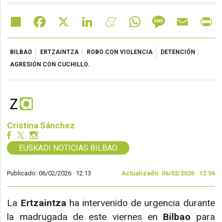
Share
Facebook
X
LinkedIn
Meneame
WhatsApp
Message
Email
Pr
BILBAO
ERTZAINTZA
ROBO CON VIOLENCIA
DETENCIÓN
AGRESIÓN CON CUCHILLO.
Cristina Sánchez
EUSKADI NOTICIAS BILBAO
Publicado: 06/02/2026 ·
12:13
Actualizado: 06/02/2026 · 12:56
La
Ertzaintza
ha intervenido de urgencia durante
la madrugada de este viernes en
Bilbao
para