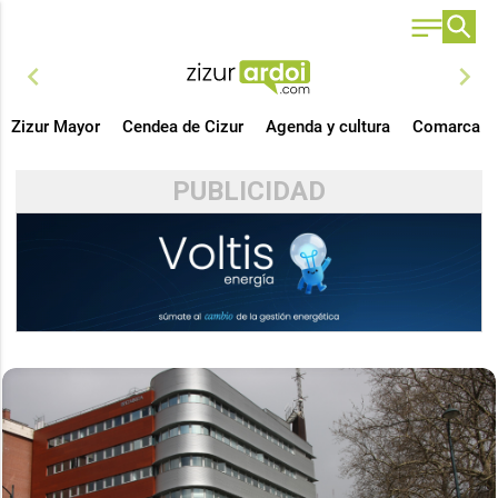
chevron_left
chevron_right
Zizur Mayor
Cendea de Cizur
Agenda y cultura
Comarca
PUBLICIDAD