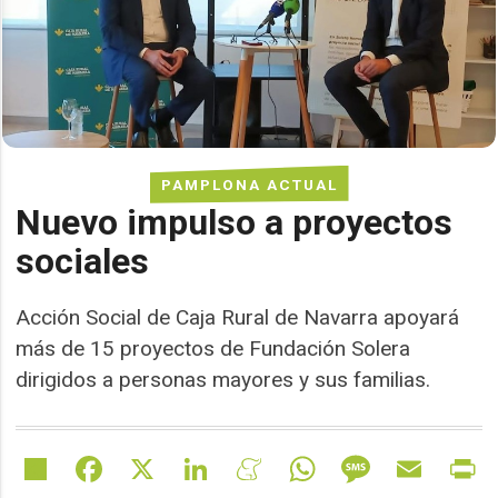
PAMPLONA ACTUAL
Nuevo impulso a proyectos
sociales
Acción Social de Caja Rural de Navarra apoyará
más de 15 proyectos de Fundación Solera
dirigidos a personas mayores y sus familias.
Share
Facebook
X
LinkedIn
Meneame
WhatsApp
Message
Email
Pr