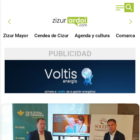
chevron_left
chevron_right
Zizur Mayor
Cendea de Cizur
Agenda y cultura
Comarca
PUBLICIDAD