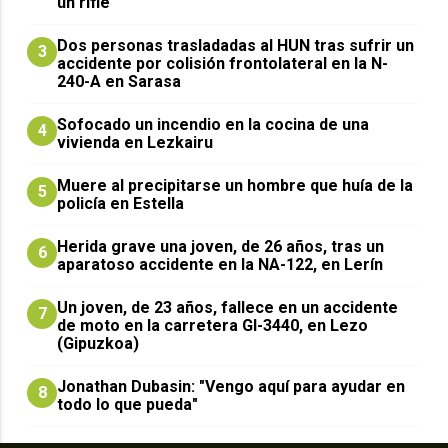
un rifle
​Dos personas trasladadas al HUN tras sufrir un
3
accidente por colisión frontolateral en la N-
240-A en Sarasa
Sofocado un incendio en la cocina de una
4
vivienda en Lezkairu
Muere al precipitarse un hombre que huía de la
5
policía en Estella
Herida grave una joven, de 26 años, tras un
6
aparatoso accidente en la NA-122, en Lerín
Un joven, de 23 años, fallece en un accidente
7
de moto en la carretera GI-3440, en Lezo
(Gipuzkoa)
Jonathan Dubasin: "Vengo aquí para ayudar en
8
todo lo que pueda"