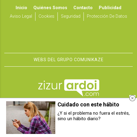
Inicio
Quiénes Somos
Contacto
Publicidad
Aviso Legal
Cookies
Seguridad
Protección De Datos
WEBS DEL GRUPO COMUNIKAZE
Cuidado con este hábito
¿Y si el problema no fuera el estrés,
sino un hábito diario?
Detenido dos veces en Berriozar
Detenido un hombre en Berriozar
tras una discusión de pareja:
por un delito de daños tras una
falseó su identidad y tenía
pelea tumultuaria
prohibida la entrada en España