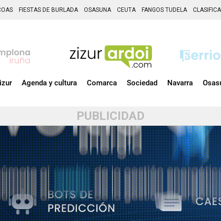
COAS
FIESTAS DE BURLADA
OSASUNA
CEUTA
FANGOS TUDELA
CLASIFIC
izur
Agenda y cultura
Comarca
Sociedad
Navarra
Osas
PUBLICIDAD