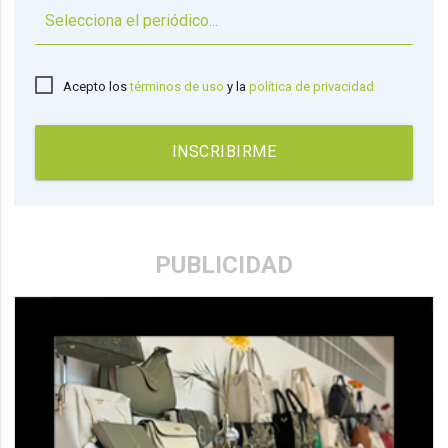
▼
Acepto los
términos de uso
y la
política de privacidad
INSCRIBIRME
PUBLICIDAD