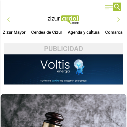
chevron_left
chevron_right
Zizur Mayor
Cendea de Cizur
Agenda y cultura
Comarca
PUBLICIDAD