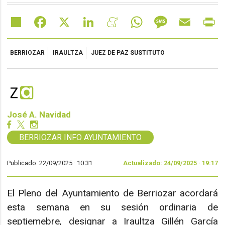
Share
Facebook
X
LinkedIn
Meneame
WhatsApp
Message
Email
Pr
BERRIOZAR
IRAULTZA
JUEZ DE PAZ SUSTITUTO
José A. Navidad
BERRIOZAR INFO AYUNTAMIENTO
Publicado: 22/09/2025 ·
10:31
Actualizado: 24/09/2025 · 19:17
El Pleno del Ayuntamiento de Berriozar acordará
esta semana en su sesión ordinaria de
septiemebre, designar a Iraultza Gillén García