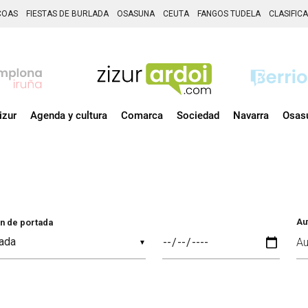
COAS
FIESTAS DE BURLADA
OSASUNA
CEUTA
FANGOS TUDELA
CLASIFIC
izur
Agenda y cultura
Comarca
Sociedad
Navarra
Osas
Au
n de portada
▼