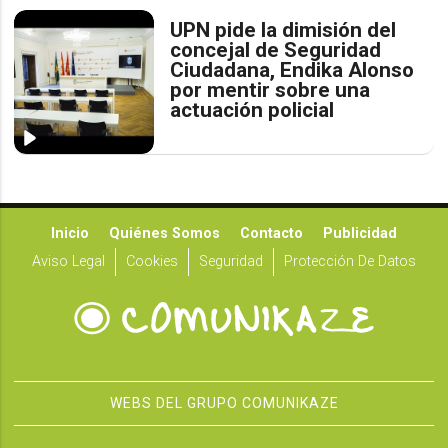
UPN pide la dimisión del
concejal de Seguridad
Ciudadana, Endika Alonso
por mentir sobre una
actuación policial
Inicio
Quiénes Somos
Contacto
Publicidad
Aviso Legal
Cookies
Seguridad
Protección De Datos
WEBS DEL GRUPO COMUNIKAZE