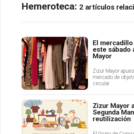
Hemeroteca:
2 artículos rela
El mercadill
este sábado a
Mayor
Zizur Mayor apues
mercado de objet
circular.
Zizur Mayor a
Segunda Mano
reutilización
El Grupo de Consu