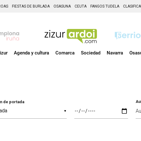
COAS
FIESTAS DE BURLADA
OSASUNA
CEUTA
FANGOS TUDELA
CLASIFIC
izur
Agenda y cultura
Comarca
Sociedad
Navarra
Osas
Au
n de portada
▼