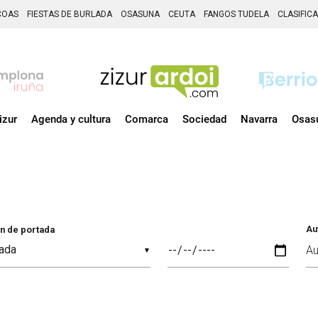
COAS
FIESTAS DE BURLADA
OSASUNA
CEUTA
FANGOS TUDELA
CLASIFIC
izur
Agenda y cultura
Comarca
Sociedad
Navarra
Osas
Au
n de portada
▼