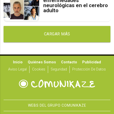
enfermedades
neurológicas en el cerebro
adulto
CARGAR MÁS
Inicio
Quiénes Somos
Contacto
Publicidad
Aviso Legal
Cookies
Seguridad
Protección De Datos
WEBS DEL GRUPO COMUNIKAZE