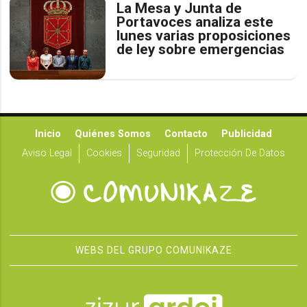
La Mesa y Junta de
Portavoces analiza este
lunes varias proposiciones
de ley sobre emergencias
Inicio
Quiénes Somos
Contacto
Publicidad
Aviso Legal
Cookies
Seguridad
Protección De Datos
WEBS DEL GRUPO COMUNIKAZE