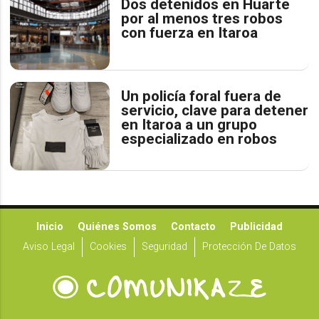
Dos detenidos en Huarte
por al menos tres robos
con fuerza en Itaroa
Un policía foral fuera de
servicio, clave para detener
en Itaroa a un grupo
especializado en robos
Inicio
Quiénes Somos
Contacto
Publicidad
Aviso Legal
Cookies
Seguridad
Protección De Datos